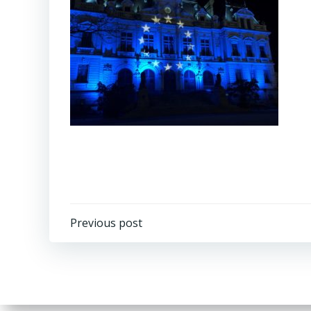
Post
Previous post
navigation