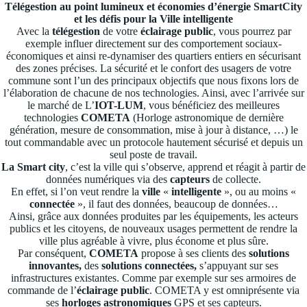
Télégestion au point lumineux et économies d’énergie SmartCity
et les défis pour la Ville intelligente
Avec la
télégestion
de votre
éclairage public
, vous pourrez par
exemple influer directement sur des comportement sociaux-
économiques et ainsi re-dynamiser des quartiers entiers en sécurisant
des zones précises. La sécurité et le confort des usagers de votre
commune sont l’un des principaux objectifs que nous fixons lors de
l’élaboration de chacune de nos technologies. Ainsi, avec l’arrivée sur
le marché de L’
IOT-LUM
, vous bénéficiez des meilleures
technologies
COMETA
(Horloge astronomique de dernière
génération, mesure de consommation, mise à jour à distance, …) le
tout commandable avec un protocole hautement sécurisé et depuis un
seul poste de travail.
La Smart city
, c’est la ville qui s’observe, apprend et réagit à partir de
données numériques via des
capteurs
de collecte.
En effet, si l’on veut rendre la
ville
«
intelligente
», ou au moins «
connectée
», il faut des données, beaucoup de données…
Ainsi, grâce aux données produites par les équipements, les acteurs
publics et les citoyens, de nouveaux usages permettent de rendre la
ville plus agréable à vivre, plus économe et plus sûre.
Par conséquent,
COMETA
propose à ses clients des
solutions
innovantes,
des
solutions connectées,
s’appuyant sur ses
infrastructures existantes. Comme par exemple sur ses armoires de
commande de l’
éclairage public
. COMETA y est omniprésente via
ses
horloges astronomiques
GPS et ses capteurs.